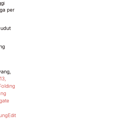
gi
rga per
sudut
ing
yang,
13,
Folding
ing
gate
ung
Edit