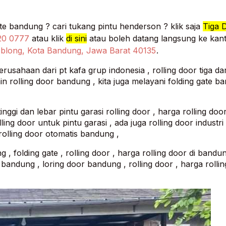
cari tukang rolling door ? cari tukang folding gate bandung ? cari tukang pintu henderson ? klik saja
Tiga 
920 0777
atau klik
di sini
atau boleh datang langsung ke kan
Coblong, Kota Bandung, Jawa Barat 40135
.
usahaan dari pt kafa grup indonesia , rolling door tiga da
ain rolling door bandung , kita juga melayani folding gate b
inggi dan lebar pintu garasi rolling door , harga rolling doo
ing door untuk pintu garasi , ada juga rolling door industri ,
, rolling door otomatis bandung ,
 , folding gate , rolling door , harga rolling door di bandun
 bandung , loring door bandung , rolling door , harga rolli