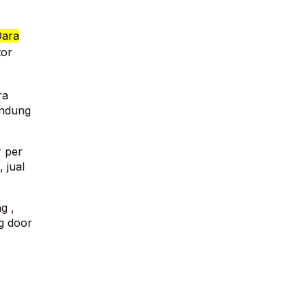
Dara
tor
ra
andung
r per
 jual
g ,
ng door