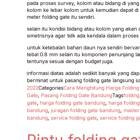
pada proses survey, kolom atau bidang di yang 
kolom ke lebar kolom untuk kemudian dapat di k
meter folding gate itu sendiri.
selain itu kondisi bidang atau kolom yang akan 
simetrisnya agar tidk ada kendala dalam prose
untuk ketebalan bahan daun nya sendiri bervari
tebal 0.8 mm selain itu komponen penunjang l
tentunya sesuai dengan budget juga.
informasi diatas adalah sedikit banyak yang d
berminat untuk pasang folding gate langsung sa
2022
Categories
Cara Menghitung Harga Folding
Gate
,
Pasang Folding Gate Bandung
Tags
folding
gate
,
harga folding gate bandung
,
harga folding
bandung
,
juragan folding gate bandung
,
master
bandung
,
service folding gate
,
service folding 