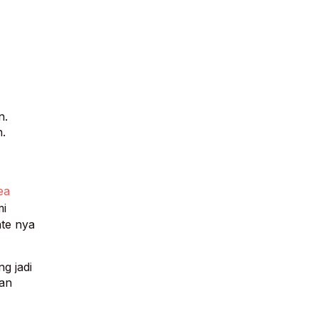
n.
.
ea
mi
te nya
g jadi
man