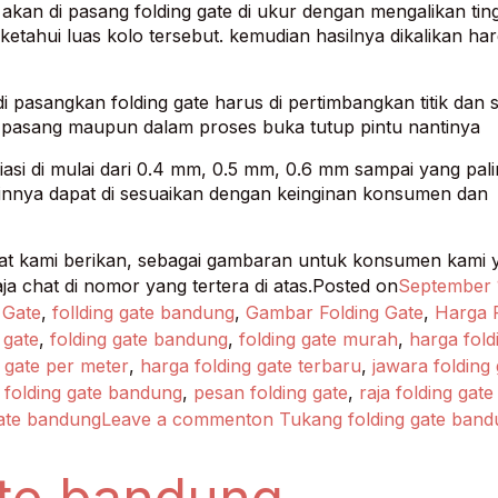
akan di pasang folding gate di ukur dengan mengalikan ting
etahui luas kolo tersebut. kemudian hasilnya dikalikan ha
di pasangkan folding gate harus di pertimbangkan titik dan 
s pasang maupun dalam proses buka tutup pintu nantinya
asi di mulai dari 0.4 mm, 0.5 mm, 0.6 mm sampai yang pal
ainnya dapat di sesuaikan dengan keinginan konsumen dan
apat kami berikan, sebagai gambaran untuk konsumen kami 
ja chat di nomor yang tertera di atas.Posted on
September 
 Gate
,
follding gate bandung
,
Gambar Folding Gate
,
Harga 
 gate
,
folding gate bandung
,
folding gate murah
,
harga fold
 gate per meter
,
harga folding gate terbaru
,
jawara folding 
 folding gate bandung
,
pesan folding gate
,
raja folding gate
gate bandung
Leave a commenton Tukang folding gate band