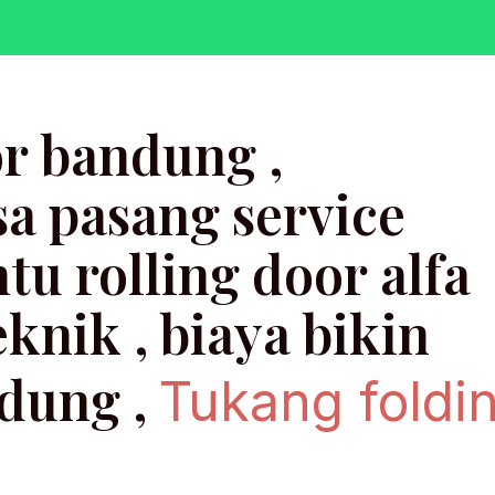
or bandung ,
a pasang service
ntu rolling door alfa
aya bikin
ndung ,
Tukang foldi