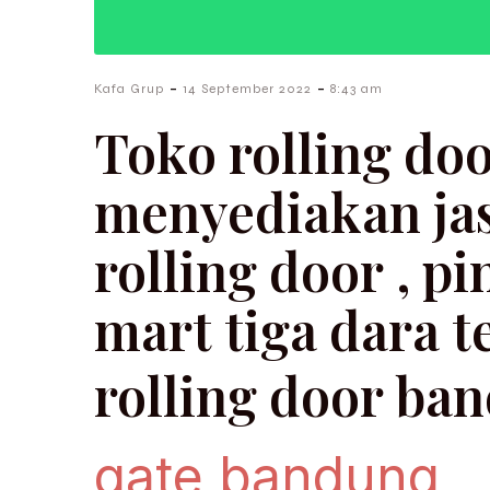
-
-
Kafa Grup
14 September 2022
8:43 am
Toko rolling do
menyediakan jas
rolling door , pi
mart tiga dara teknik , bi
rolling door ba
gate bandung