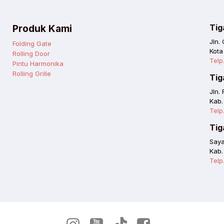
Produk Kami
Tig
Jln.
Folding Gate
Kota
Rolling Door
Telp
Pintu Harmonika
Rolling Grille
Tig
Jln.
Kab.
Telp
Tig
Saya
Kab.
Telp