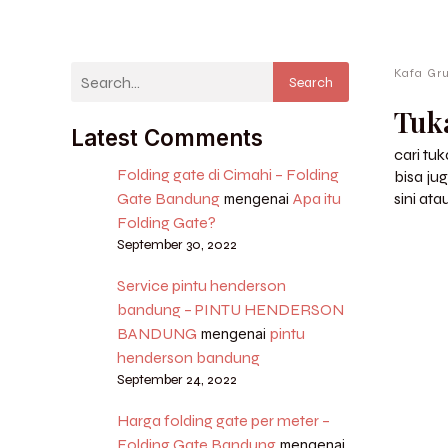
Kafa Gr
Search
Tuk
Latest Comments
cari tu
Folding gate di Cimahi – Folding
bisa ju
Gate Bandung
Apa itu
sini ata
mengenai
Folding Gate?
September 30, 2022
Service pintu henderson
bandung – PINTU HENDERSON
BANDUNG
pintu
mengenai
henderson bandung
September 24, 2022
Harga folding gate per meter –
Folding Gate Bandung
mengenai