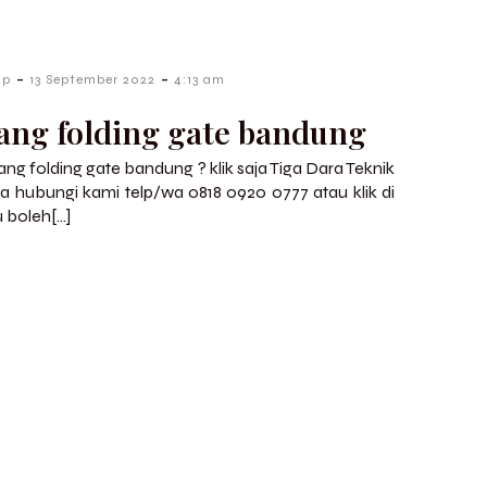
-
-
up
13 September 2022
4:13 am
ang folding gate bandung
kang folding gate bandung ? klik saja Tiga Dara Teknik
ga hubungi kami telp/wa 0818 0920 0777 atau klik di
u boleh[…]