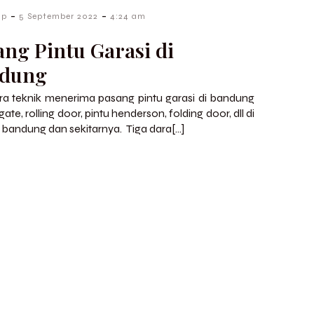
-
-
up
5 September 2022
4:24 am
ang Pintu Garasi di
dung
ra teknik menerima pasang pintu garasi di bandung
gate, rolling door, pintu henderson, folding door, dll di
 bandung dan sekitarnya. Tiga dara[…]