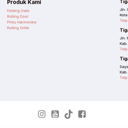
Produk Kami
Tig
Jln.
Folding Gate
Kota
Rolling Door
Telp
Pintu Harmonika
Rolling Grille
Tig
Jln.
Kab.
Telp
Tig
Saya
Kab.
Telp